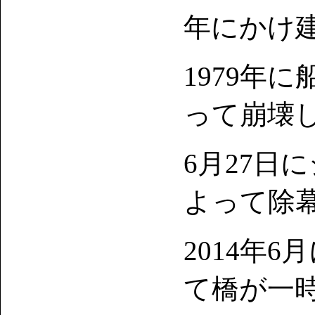
年にかけ
1979年
って崩壊し
6月27日
よって除
2014年
て橋が一