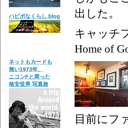
出した。
ハピポなくらし blog
キャッチフレー
Home of G
ネットもカードも
無い1973年、
ニコンFと周った
格安世界 写真旅
目前にフ