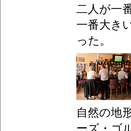
二人が一
一番大き
った。
自然の地
ーズ・ゴ