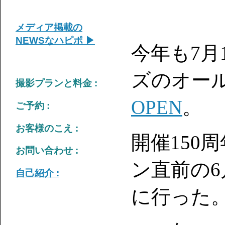
メディア掲載の
NEWSなハピポ ▶
今年も7月
ズのオー
撮影プランと料金 :
OPEN
。
ご予約 :
お客様のこえ :
開催150
お問い合わせ :
ン直前の
自己紹介 :
に行った