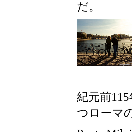
だ。
紀元前11
つローマ