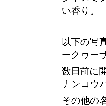
い香り。
以下の写
ークヮー
数日前に
ナンコウ
その他の