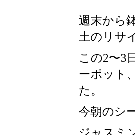
週末から
土のリサ
この2〜
ーポット
た。
今朝のシ
ジャスミ