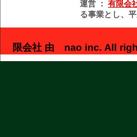
運営 ：
有限会
る事業とし、平
Copyrigh
限会社 由 nao inc. All ri