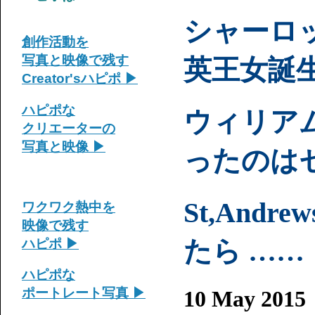
シャーロ
創作活動を
写真と映像で残す
英王女誕
Creator's
ハピポ
▶
ハピポな
ウィリア
クリエーターの
写真と映像 ▶
ったのは
St,And
ワクワク熱中を
映像で残す
たら ……
ハピポ ▶︎
ハピポな
ポートレート写真 ▶
10 May 2015