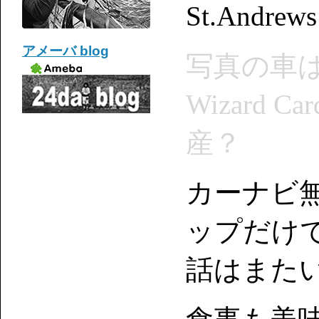
St.Andre
アメーバ blog
写真の車は
Wizard
産？
カーナビ
ップだけ
話はまた