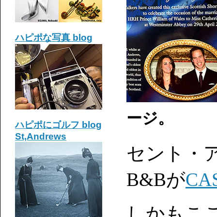
ハピポな写真 blog
ージ。
ハピポに
ゴルフ blog
St,Andrews
セント・
B&Bが
CA
しかもこ