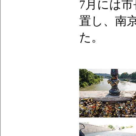
7月には
置し、南
た。