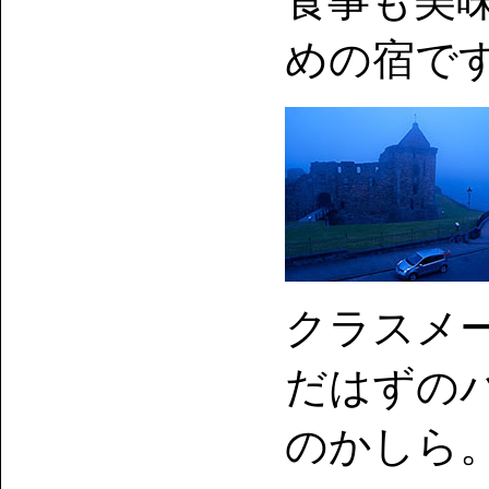
食事も美
めの宿で
クラスメ
だはずの
のかしら