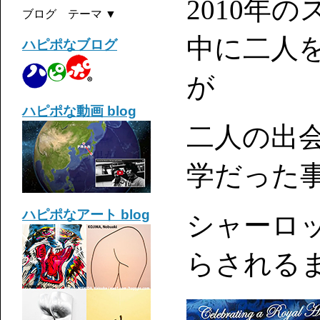
2010年
ブログ テーマ ▼
中に二人
ハピポなブログ
が
ハピポな動画 blog
二人の出
学だった
ハピポなアート blog
シャーロ
らされる